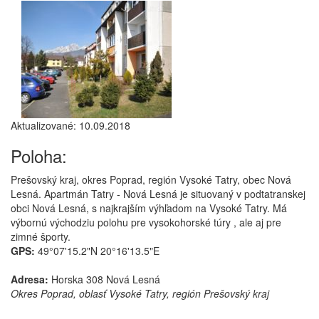
Aktualizované: 10.09.2018
Poloha:
Prešovský kraj, okres Poprad, región Vysoké Tatry, obec Nová
Lesná. Apartmán Tatry - Nová Lesná je situovaný v podtatranskej
obci Nová Lesná, s najkrajším výhľadom na Vysoké Tatry. Má
výbornú východziu polohu pre vysokohorské túry , ale aj pre
zimné športy.
GPS:
49°07'15.2"N 20°16'13.5"E
Adresa:
Horska 308 Nová Lesná
Okres Poprad, oblasť Vysoké Tatry, región Prešovský kraj