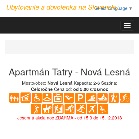
Ubytovanie a dovolenka na Slovensku
Select Language
▼
Menu
Apartmán Tatry - Nová Lesná
Mesto/obec:
Nová Lesná
Kapacita:
2-6
Sezóna:
Celoročne
Cena od:
od 5.00 €/os/noc
Jesenná akcia noc ZDARMA - od 15.9 do 15.12.2018