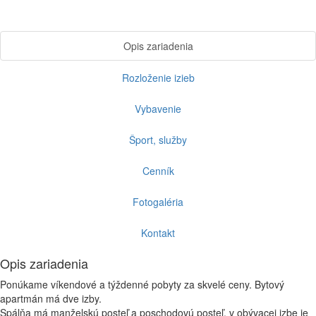
Opis zariadenia
Rozloženie izieb
Vybavenie
Šport, služby
Cenník
Fotogaléria
Kontakt
Opis zariadenia
Ponúkame víkendové a týždenné pobyty za skvelé ceny. Bytový
apartmán má dve izby.
Spálňa má manželskú posteľ a poschodovú posteľ, v obývacej izbe je