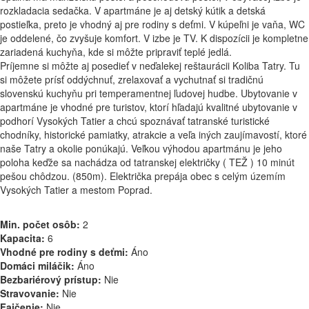
rozkladacia sedačka. V apartmáne je aj detský kútik a detská
postieľka, preto je vhodný aj pre rodiny s deťmi. V kúpeľni je vaňa, WC
je oddelené, čo zvyšuje komfort. V izbe je TV. K dispozícii je kompletne
zariadená kuchyňa, kde si môžte pripraviť teplé jedlá.
Príjemne si môžte aj posedieť v neďalekej reštaurácii Koliba Tatry. Tu
si môžete prísť oddýchnuť, zrelaxovať a vychutnať si tradičnú
slovenskú kuchyňu pri temperamentnej ľudovej hudbe. Ubytovanie v
apartmáne je vhodné pre turistov, ktorí hľadajú kvalitné ubytovanie v
podhorí Vysokých Tatier a chcú spoznávať tatranské turistické
chodníky, historické pamiatky, atrakcie a veľa iných zaujímavostí, ktoré
naše Tatry a okolie ponúkajú. Veľkou výhodou apartmánu je jeho
poloha keďže sa nachádza od tatranskej električky ( TEŽ ) 10 minút
pešou chôdzou. (850m). Električka prepája obec s celým územím
Vysokých Tatier a mestom Poprad.
Min. počet osôb:
2
Kapacita:
6
Vhodné pre rodiny s deťmi:
Áno
Domáci miláčik:
Áno
Bezbariérový prístup:
Nie
Stravovanie:
Nie
Fajčenie:
Nie